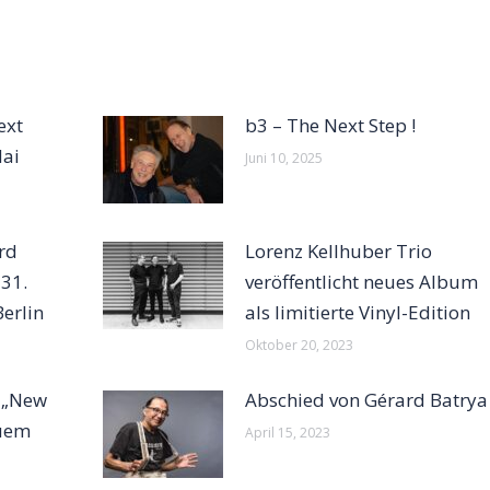
ext
b3 – The Next Step !
Mai
Juni 10, 2025
rd
Lorenz Kellhuber Trio
 31.
veröffentlicht neues Album
Berlin
als limitierte Vinyl-Edition
Oktober 20, 2023
 „New
Abschied von Gérard Batrya
euem
April 15, 2023