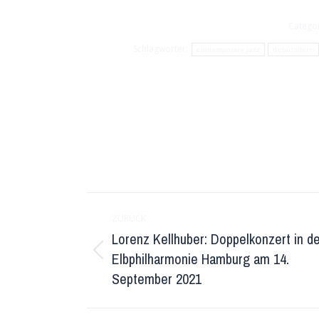
Catego
Schlagwörter:
contemporary jazz
debütalbum
Kommentarnavigation
ZURÜCK
Lorenz Kellhuber: Doppelkonzert in d
Elbphilharmonie Hamburg am 14.
Vorheriger
September 2021
Beitrag: