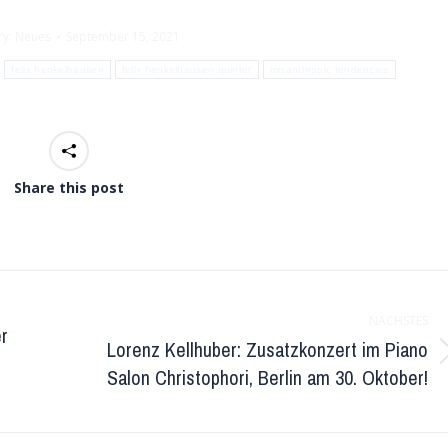
ry:
Neues
September 15, 2021
felix henkelhausen
felix henkelhausen quintet
misanthropic tendencies
Share this post
NÄCHSTES
er
Lorenz Kellhuber: Zusatzkonzert im Piano
Nächster
Salon Christophori, Berlin am 30. Oktober!
Beitrag: