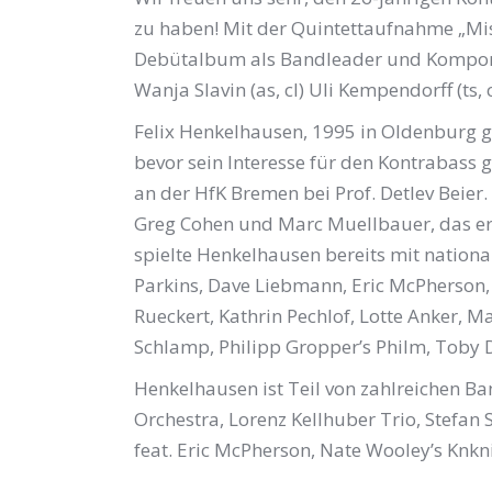
zu haben! Mit der Quintettaufnahme „Mi
Debütalbum als Bandleader und Komponis
Wanja Slavin (as, cl) Uli Kempendorff (ts, 
Felix Henkelhausen, 1995 in Oldenburg geb
bevor sein Interesse für den Kontrabass
an der HfK Bremen bei Prof. Detlev Beier.
Greg Cohen und Marc Muellbauer, das er 
spielte Henkelhausen bereits mit nation
Parkins, Dave Liebmann, Eric McPherson,
Rueckert, Kathrin Pechlof, Lotte Anker, M
Schlamp, Philipp Gropper’s Philm, Toby D
Henkelhausen ist Teil von zahlreichen Ban
Orchestra, Lorenz Kellhuber Trio, Stefan
feat. Eric McPherson, Nate Wooley’s Kn