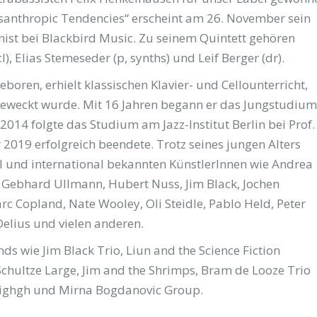
santhropic Tendencies“ erscheint am 26. November sein
t bei Blackbird Music. Zu seinem Quintett gehören
cl), Elias Stemeseder (p, synths) und Leif Berger (dr).
oren, erhielt klassischen Klavier- und Cellounterricht,
 geweckt wurde. Mit 16 Jahren begann er das Jungstudium
 2014 folgte das Studium am Jazz-Institut Berlin bei Prof.
2019 erfolgreich beendete. Trotz seines jungen Alters
al und international bekannten KünstlerInnen wie Andrea
 Gebhard Ullmann, Hubert Nuss, Jim Black, Jochen
arc Copland, Nate Wooley, Oli Steidle, Pablo Held, Peter
elius und vielen anderen.
ds wie Jim Black Trio, Liun and the Science Fiction
 Schultze Large, Jim and the Shrimps, Bram de Looze Trio
knighgh und Mirna Bogdanovic Group.