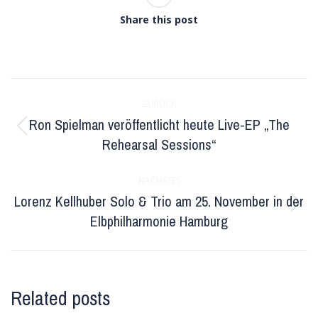
Share this post
Kommentarnavigation
ZURÜCK
Ron Spielman veröffentlicht heute Live-EP „The
Vorheriger
Rehearsal Sessions“
Beitrag:
NÄCHSTES
Lorenz Kellhuber Solo & Trio am 25. November in der
Nächster
Elbphilharmonie Hamburg
Beitrag:
Related posts