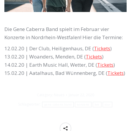
Die Gene Caberra Band spielt im Februar vier
Konzerte in Nordrhein-Westfalen! Hier die Termine:
12.02.20 | Der Club, Heiligenhaus, DE (
Tickets
)
13.02.20 | Woanders, Menden, DE (
Tickets
)
14.02.20 | Earth Music Hall, Wetter, DE (
Tickets
)
15.02.20 | Aatalhaus, Bad Wünnenberg, DE (
Tickets
)
Category:
Neues
Januar 22, 2020
Schlagwörter:
gene caberra band
konzerte
live
tour