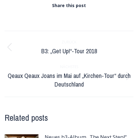
Share this post
Kommentarnavigation
ZURÜCK
B3: „Get Up!“-Tour 2018
Vorheriger
Beitrag:
NÄCHSTES
Qeaux Qeaux Joans im Mai auf „Kirchen-Tour“ durch
Nächster
Deutschland
Beitrag:
Related posts
Neues b3-Album „The Next Step!“