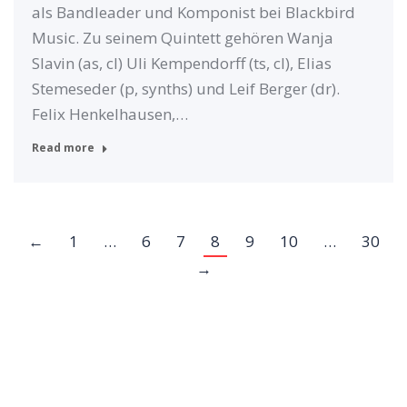
als Bandleader und Komponist bei Blackbird
Music. Zu seinem Quintett gehören Wanja
Slavin (as, cl) Uli Kempendorff (ts, cl), Elias
Stemeseder (p, synths) und Leif Berger (dr).
Felix Henkelhausen,…
Read more
←
1
…
6
7
8
9
10
…
30
→