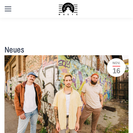
Neues
NOV.
16