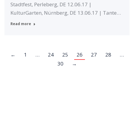
Stadtfest, Perleberg, DE 12.06.17 |
KulturGarten, Nürnberg, DE 13.06.17 | Tante…
Read more
←
1
…
24
25
26
27
28
…
30
→