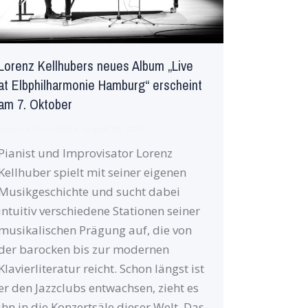
Lorenz Kellhubers neues Album „Live
at Elbphilharmonie Hamburg“ erscheint
am 7. Oktober
Neues
Von
robin
August 30, 2022
Pianist und Improvisator Lorenz
Kellhuber spielt mit seiner eigenen
Musikgeschichte und sucht dabei
intuitiv verschiedene Stationen seiner
musikalischen Prägung auf, die von
der barocken bis zur modernen
Klavierliteratur reicht. Schon längst ist
er den Jazzclubs entwachsen, zieht es
ihn in die Konzertsäle dieser Welt. Das