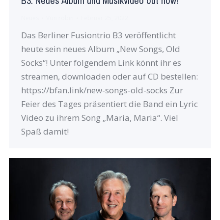
B3: Neues Album und Musikvideo out now!
Neues
Von
robin
Februar 25, 2022
Das Berliner Fusiontrio B3 veröffentlicht
heute sein neues Album „New Songs, Old
Socks“! Unter folgendem Link könnt ihr es
streamen, downloaden oder auf CD bestellen:
https://bfan.link/new-songs-old-socks Zur
Feier des Tages präsentiert die Band ein Lyric
Video zu ihrem Song „Maria, Maria“. Viel
Spaß damit!